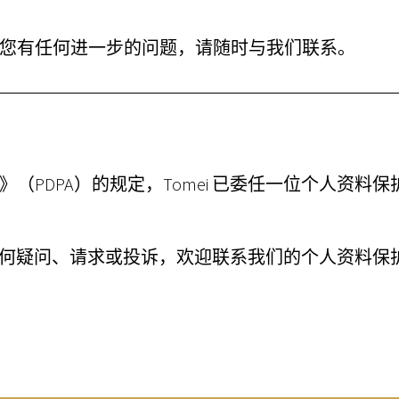
您有任何进一步的问题，请随时与我们联系。
》（PDPA）的规定，Tomei 已委任一位个人资料
式有任何疑问、请求或投诉，欢迎联系我们的个人资料保