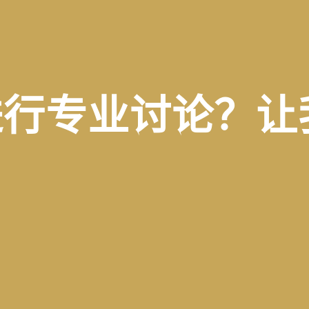
进行专业讨论？让