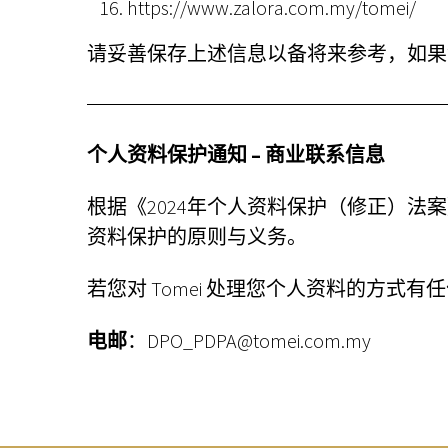
https://www.zalora.com.my/tomei/
请妥善保存上述信息以备将来参考，如果
个人资料保护通知 – 商业联系信息
根据《2024年个人资料保护（修正）法案
资料保护的原则与义务。
若您对 Tomei 处理您个人资料的方
电邮
：
DPO_PDPA@tomei.com.my