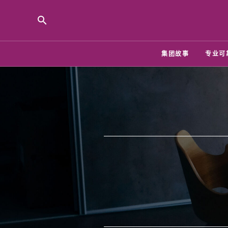
集团故事
专业可