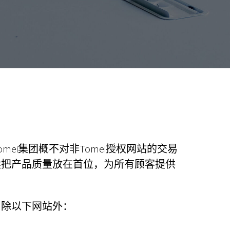
mei集团概不对非Tomei授权网站的交易
续把产品质量放在首位，为所有顾客提供
，除以下网站外：