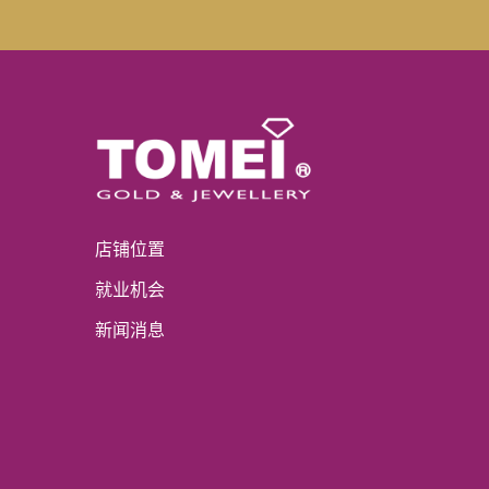
店铺位置
就业机会
新闻消息